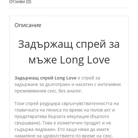
Отзиви (0)
Описание
Задържащ спрей за
мъже Long Love
Задържащ спрей Long Love
е спрей за
задържане за дълготраен и наситен с интезивни
преживявания секс, без аналог.
Този спрей редуцира свръхчувствителността на
главичката на пениса по време на полов акт и
предотвратява бързата еякулация (бързото
свършване). Това е козметичен продукт и не
съдържа лидокаин. Ето защо няма да имате
намаляне на удоволствието по време на секс,