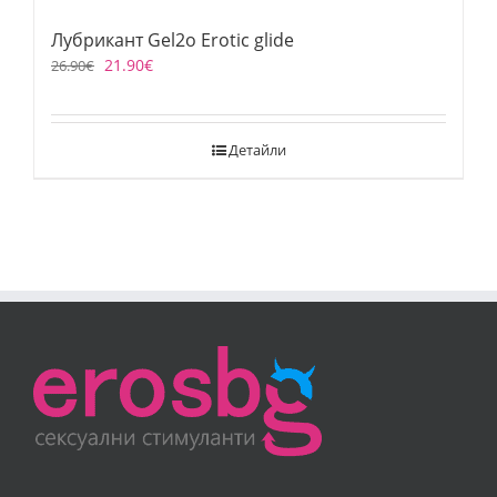
Лубрикант Gel2o Erotic glide
21.90
€
26.90
€
Детайли