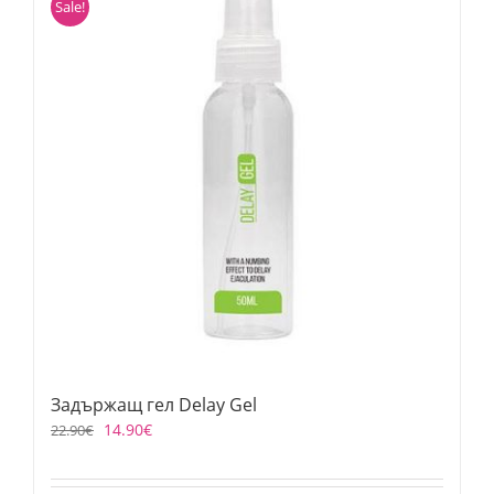
Sale!
Задържащ гел Delay Gel
14.90
€
22.90
€