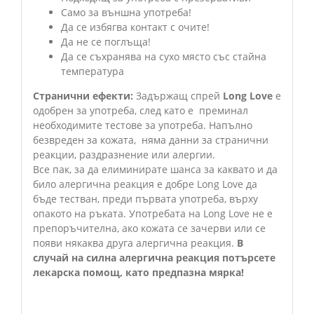
Само за външна употреба!
Да се избягва контакт с очите!
Да не се поглъща!
Да се съхранява на сухо място със стайна
температура
Странични ефекти:
Задържащ спрей
Long Love
е
одобрен за употреба, след като е преминал
необходимите тестове за употреба. Напълно
безвреден за кожата, няма данни за странични
реакции, раздразнение или алергии.
Все пак, за да елиминирате шанса за каквато и да
било алергична реакция е добре Long Love да
бъде тестван, преди първата употреба, върху
опакото на ръката. Употребата на Long Love не е
препоръчителна, ако кожата се зачерви или се
появи някаква друга алергична реакция.
В
случай на силна алергична реакция потърсете
лекарска помощ, като предпазна мярка!