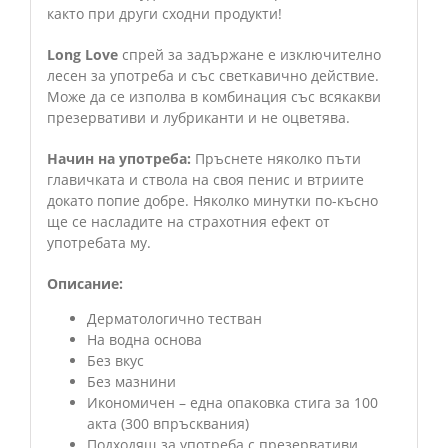
както при други сходни продукти!
Long Love
спрей за задържане е изключително
лесен за употреба и със светкавично действие.
Може да се изполва в комбинация със всякакви
презервативи и лубриканти и не оцветява.
Начин на употреба:
Пръснете няколко пъти
главичката и ствола на своя пенис и втриите
докато попие добре. Няколко минутки по-късно
ще се насладите на страхотния ефект от
употребата му.
Описание:
Дерматологично тестван
На водна основа
Без вкус
Без мазнини
Икономичен – една опаковка стига за 100
акта (300 впръсквания)
Подходящ за употреба с презервативи