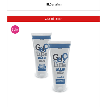
Детайли
Out of stock
Sale!