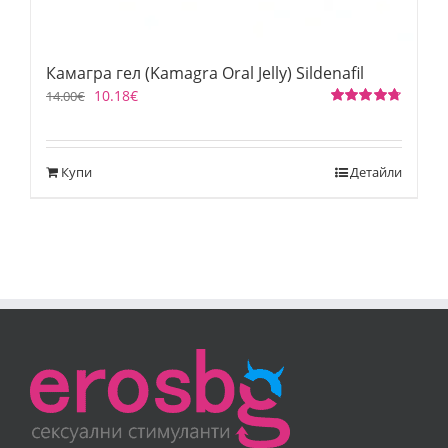
Камагра гел (Kamagra Oral Jelly) Sildenafil
10.18
€
14.00
€
Оценено
на
4.75
от 5
Купи
Детайли