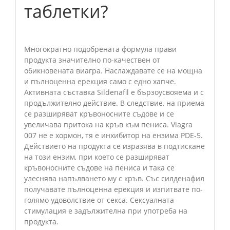
таблетки?
Многократно подобрената формула прави
продукта значително по-качествен от
обикновената виагра. Наслаждавате се на мощна
и пълноценна ерекция само с едно хапче.
Активната съставка Sildenafil е бързоусвояема и с
продължително действие. В следствие, на приема
се разширяват кръвоносните съдове и се
увеличава притока на кръв към пениса. Viagra
007 не е хормон, тя е инхибитор на ензима PDE-5.
Действието на продукта се изразява в подтискане
на този ензим, при което се разширяват
кръвоносните съдове на пениса и така се
улеснява напълването му с кръв. Със силденафил
получавате пълноценна ерекция и изпитвате по-
голямо удоволствие от секса. Сексуалната
стимулация е задължителна при употреба на
продукта.