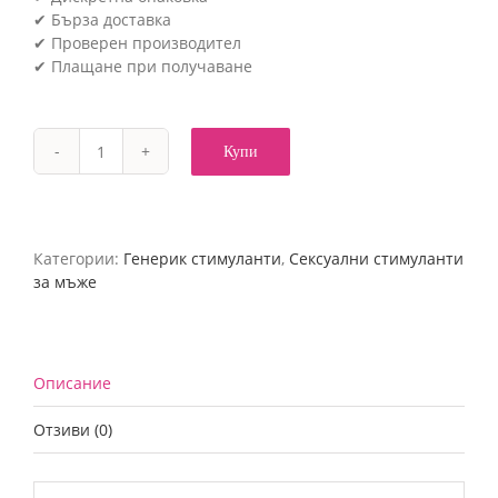
✔ Бърза доставка
✔ Проверен производител
✔ Плащане при получаване
Купи
количество
за
Viagra
007
-
Категории:
Генерик стимуланти
,
Сексуални стимуланти
10
за мъже
таблетки
Описание
Отзиви (0)