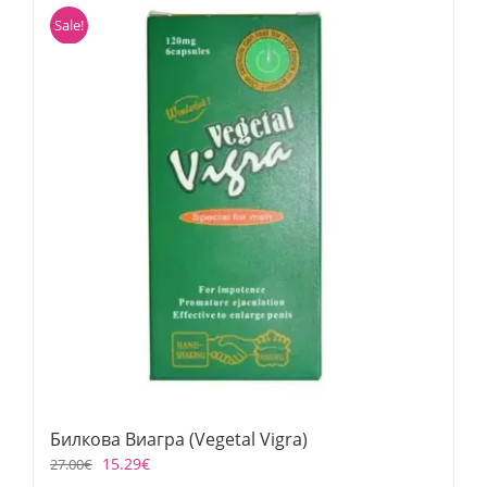
Sale!
Билкова Виагра (Vegetal Vigra)
15.29
€
27.00
€