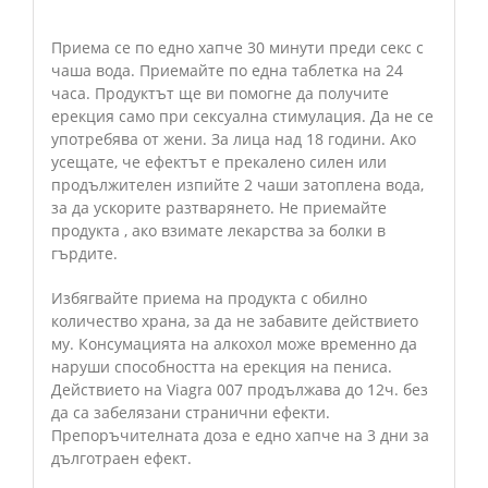
Приема се по едно хапче 30 минути преди секс с
чаша вода. Приемайте по една таблетка на 24
часа. Продуктът ще ви помогне да получите
ерекция само при сексуална стимулация. Да не се
употребява от жени. За лица над 18 години. Ако
усещате, че ефектът е прекалено силен или
продължителен изпийте 2 чаши затоплена вода,
за да ускорите разтварянето. Не приемайте
продукта , ако взимате лекарства за болки в
гърдите.
Избягвайте приема на продукта с обилно
количество храна, за да не забавите действието
му. Консумацията на алкохол може временно да
наруши способността на ерекция на пениса.
Действието на Viagra 007 продължава до 12ч. без
да са забелязани странични ефекти.
Препоръчителната доза е едно хапче на 3 дни за
дълготраен ефект.