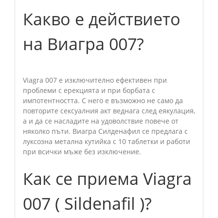
Какво е действието
на Виагра 007?
Viagra 007 е изключително ефективен при
проблеми с ерекцията и при борбата с
импотентността. С него е възможно не само да
повторите сексуалния акт веднага след еякулация,
а и да се насладите на удоволствие повече от
няколко пъти. Виагра Силденафил се предлага с
луксозна метална кутийка с 10 таблетки и работи
при всички мъже без изключение.
Как се приема Viagra
007 ( Sildenafil )?