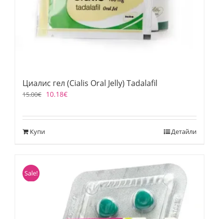
Циалис гел (Cialis Oral Jelly) Tadalafil
10.18
€
15.00
€
Купи
Детайли
Sale!