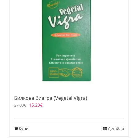
Билкова Виагра (Vegetal Vigra)
15.29
€
27.00
€
Купи
Детайли