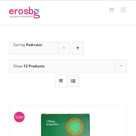
Skip
to
content
Sort by
Рейтинг
Show
12 Products
Sale!