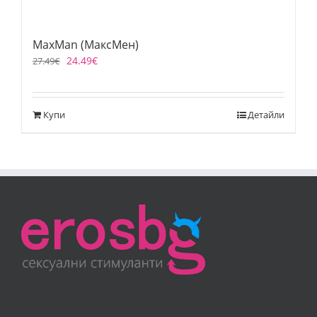
MaxMan (МаксМен)
24.49
€
27.49
€
Купи
Детайли