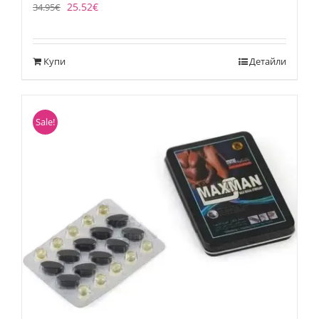
25.52
€
34.95
€
Купи
Детайли
Sale!