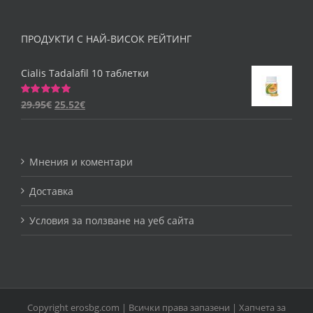
ПРОДУКТИ С НАЙ-ВИСОК РЕЙТИНГ
Cialis Tadalafil 10 таблетки
29.95
€
25.52
€
Оценено
на
5.00
от 5
Мнения и коментари
Доставка
Условия за ползване на уеб сайта
Copyright erosbg.com | Всички права запазени |
Хапчета за