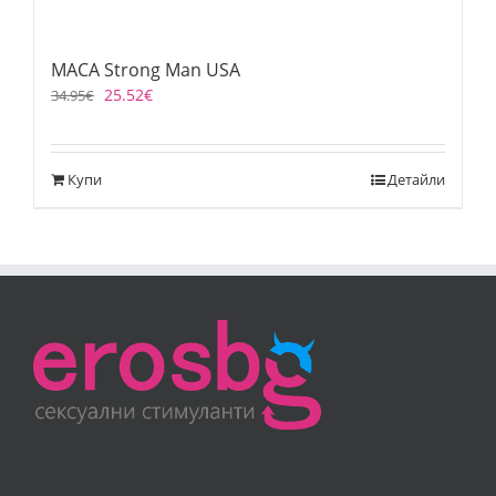
MACA Strong Man USA
25.52
€
34.95
€
Купи
Детайли