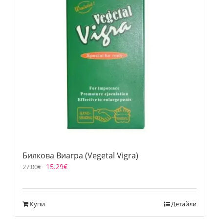
Билкова Виагра (Vegetal Vigra)
15.29
€
27.00
€
Купи
Детайли