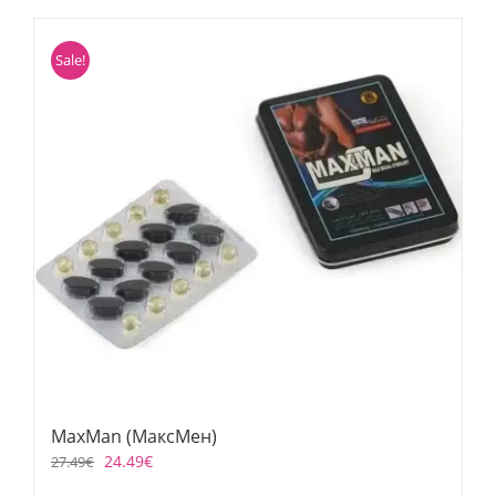
Sale!
MaxMan (МаксМен)
24.49
€
27.49
€