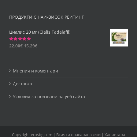
ПРОДУКТИ С НАЙ-ВИСОК РЕЙТИНГ
Циалис 20 мг (Cialis Tadalafil)
22.00
€
15.29
€
Оценено
на
5.00
от 5
Мнения и коментари
Доставка
Условия за ползване на уеб сайта
Copyright erosbg.com | Всички права запазени |
Хапчета за