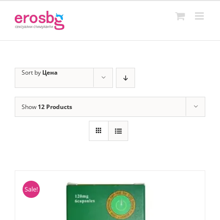
Skip
to
content
Sort by
Цена
Show
12 Products
Sale!