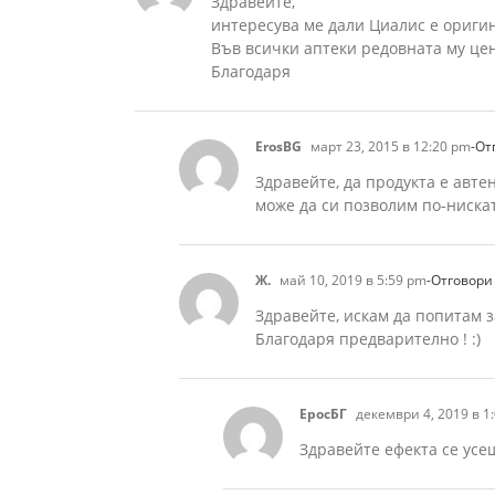
Здравейте,
интересува ме дали Циалис е ориги
Във всички аптеки редовната му цен
Благодаря
ErosBG
март 23, 2015 в 12:20 pm
-От
Здравейте, да продукта е авте
може да си позволим по-ниска
Ж.
май 10, 2019 в 5:59 pm
-Отговори
Здравейте, искам да попитам з
Благодаря предварително ! :)
ЕросБГ
декември 4, 2019 в 1
Здравейте ефекта се усе