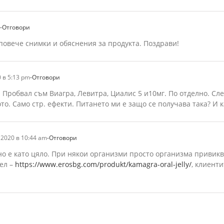
-Отговори
повече снимки и обяснения за продукта. Поздрави!
 в 5:13 pm
-Отговори
Пробвал съм Виагра, Левитра, Циалис 5 и10мг. По отделно. След
то. Само стр. ефекти. Питането ми е защо се получава така? И 
2020 в 10:44 am
-Отговори
о е като цяло. При някои организми просто организма привиква
ел –
https://www.erosbg.com/produkt/kamagra-oral-jelly/
, клиент