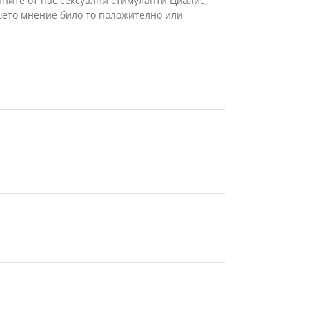
аните от нас сексуални стимуланти Циалис,
Вашето мнение било то положително или