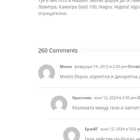
Тук е мястото в нашият малък форум да остав
Левитра, Камагра Gold 100, Viagra, Vegetal V
отрицателно.
260 Comments
Мишо
февруари 14, 2012 в 2:20 pm
-Отгов
Много бърза, коректна и дискретна 
Християн
юни 12, 2024 в 3:30 pm
-
Разликата между гела и хапчет
ЕросБГ
юни 12, 2024 в 5:02 
Гела действа по-бързо, н