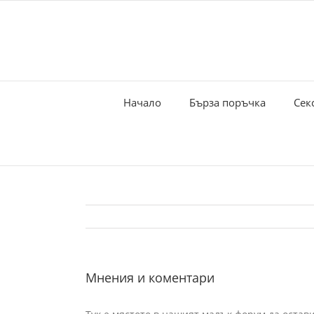
Skip
to
content
Начало
Бърза поръчка
Сек
Мнения и коментари