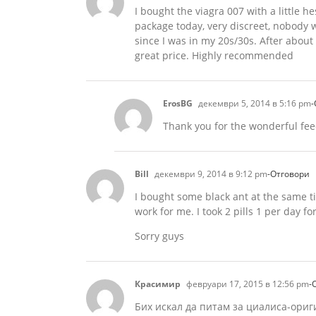
I bought the viagra 007 with a little he
package today, very discreet, nobody w
since I was in my 20s/30s. After about
great price. Highly recommended
ErosBG
декември 5, 2014 в 5:16 pm
-
Thank you for the wonderful fee
Bill
декември 9, 2014 в 9:12 pm
-Отговори
I bought some black ant at the same ti
work for me. I took 2 pills 1 per day f
Sorry guys
Красимир
февруари 17, 2015 в 12:56 pm
-
Бих искал да питам за циалиса-ориг