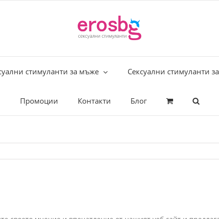
суални стимуланти за мъже
Сексуални стимуланти з
Промоции
Контакти
Блог