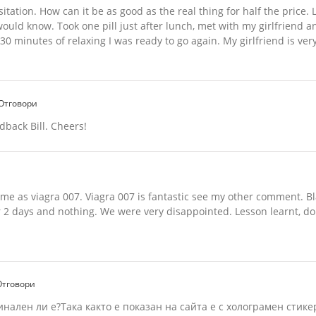
sitation. How can it be as good as the real thing for half the price. 
ould know. Took one pill just after lunch, met with my girlfriend 
 30 minutes of relaxing I was ready to go again. My girlfriend is ve
Отговори
dback Bill. Cheers!
me as viagra 007. Viagra 007 is fantastic see my other comment. Bla
or 2 days and nothing. We were very disappointed. Lesson learnt, don
Отговори
инален ли е?Така както е показан на сайта е с холограмен стик