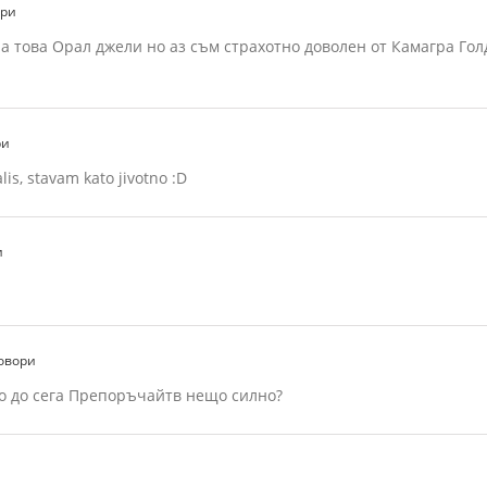
ори
на това Орал джели но аз съм страхотно доволен от Камагра Гол
ри
lis, stavam kato jivotno :D
и
овори
о до сега Препоръчайтв нещо силно?