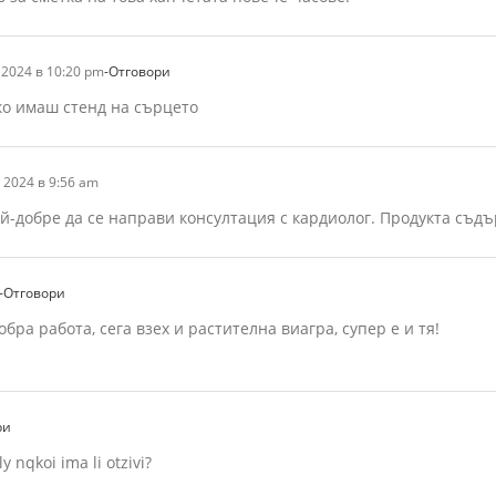
2024 в 10:20 pm
-Отговори
ко имаш стенд на сърцето
 2024 в 9:56 am
ай-добре да се направи консултация с кардиолог. Продукта съд
-Отговори
ра работа, сега взех и растителна виагра, супер е и тя!
ри
 nqkoi ima li otzivi?