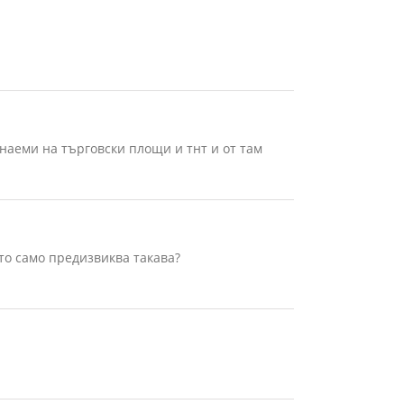
наеми на търговски площи и тнт и от там
 то само предизвиква такава?