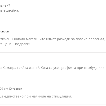
нален?
а е двойна.
говори
нтичен. Онлайн магазините нямат разходи за повече персонал, 
та цена. Поздрави!
а Камагра гел/ за жени/. Кога се усеща ефекта при възбуда или
:09 pm
-Отговори
ща единствено при наличие на стимулация.