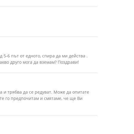
 5-6 път от едното, спира да ми действа .
какво друго мога да вземам? Поздрави!
 и трябва да се редуват. Може да опитате
ите го предпочитам и смятаме, че ще Ви