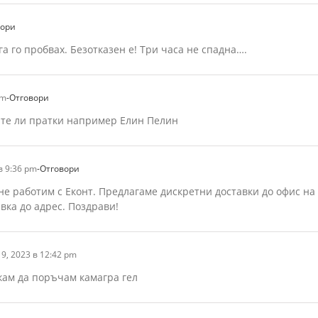
вори
га го пробвах. Безотказен е! Три часа не спадна….
pm
-Отговори
яте ли пратки например Елин Пелин
в 9:36 pm
-Отговори
не работим с Еконт. Предлагаме дискретни доставки до офис на 
вка до адрес. Поздрави!
9, 2023 в 12:42 pm
кам да поръчам камагра гел