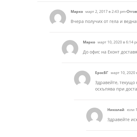
Марко
март 2, 2017 в 2:43 pm
-Отго
Вчера получих от гела и ведна
Марко
март 10, 2020 в 6:14 
До офис на Еконт достав
ЕросБГ
март 10, 2020 
Здравейте, текущо 
оскъпява при доста
Николай
юли 1
Здравейте ис