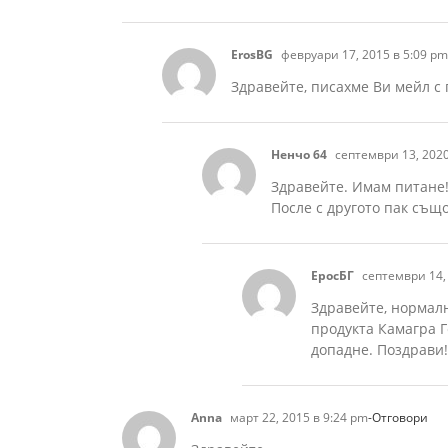
ErosBG
февруари 17, 2015 в 5:09 pm
Здравейте, писахме Ви мейл с 
Ненчо 64
септември 13, 2020
Здравейте. Имам питане! 
После с другото пак също
ЕросБГ
септември 14, 
Здравейте, нормалн
продукта Камагра Г
допадне. Поздрави!
Anna
март 22, 2015 в 9:24 pm
-Отговори