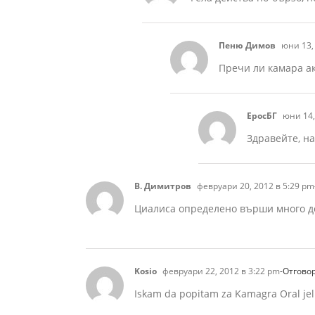
Пеню Димов
юни 13, 
Пречи ли камара а
ЕросБГ
юни 14,
Здравейте, н
В. Димитров
февруари 20, 2012 в 5:29 pm
Циалиса определено върши много доб
Kosio
февруари 22, 2012 в 3:22 pm
-Отгово
Iskam da popitam za Kamagra Oral jelly