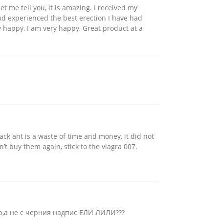
Let me tell you, it is amazing. I received my
and experienced the best erection I have had
ry happy, I am very happy, Great product at a
ck ant is a waste of time and money, it did not
’t buy them again, stick to the viagra 007.
ер,а не с черния надпис ЕЛИ ЛИЛИ???