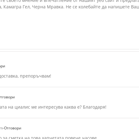
ите своето мнение и впечатление от нашият уеб сайт и предлаг
igra, Камагра Гел, Черна Мравка. Не се колебайте да напишете 
ори
доставка, препоръчвам!
Отговори
ата на циалис ме интересува каква е? Благодаря!
pm
-Отговори
о за сметка на това хапчетата повече часове.