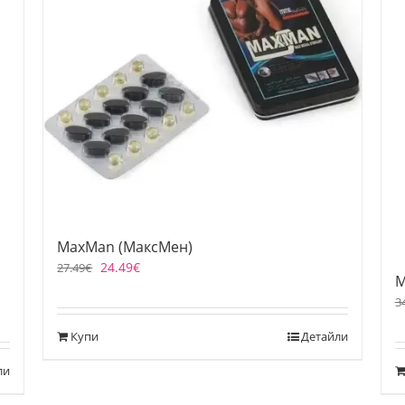
MaxMan (МаксМен)
24.49
€
27.49
€
M
3
Купи
Детайли
ли