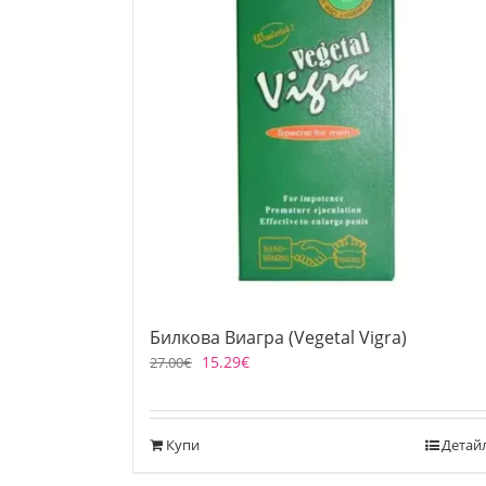
Билкова Виагра (Vegetal Vigra)
15.29
€
27.00
€
Купи
Детай