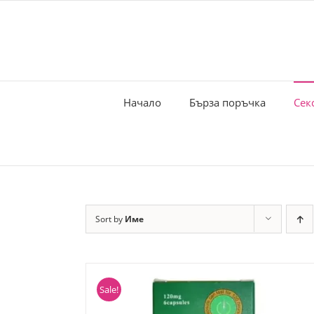
Skip
to
content
Начало
Бърза поръчка
Сек
Sort by
Име
Sale!