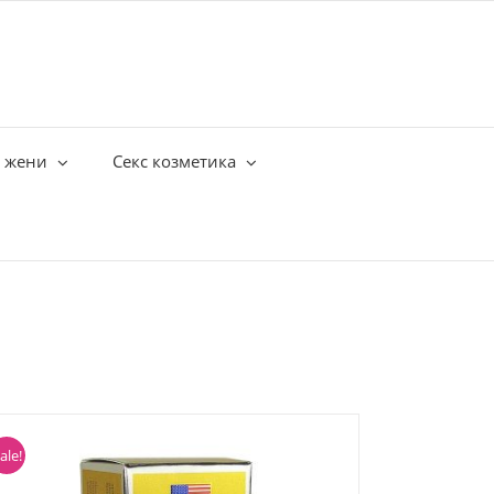
а жени
Секс козметика
ale!