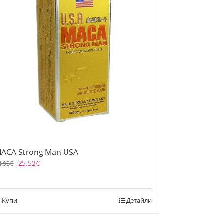
ACA Strong Man USA
25.52
€
4.95
€
Купи
Детайли