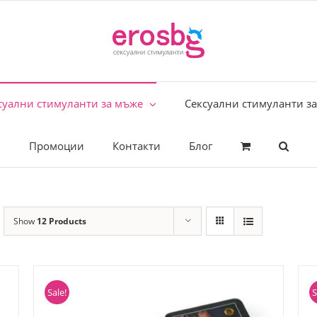
суални стимуланти за мъже
Сексуални стимуланти з
Промоции
Контакти
Блог
Show
12 Products
Sale!
S