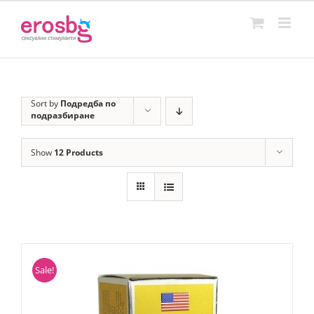
Skip
to
content
Sort by
Подредба по
подразбиране
Show
12 Products
Sale!