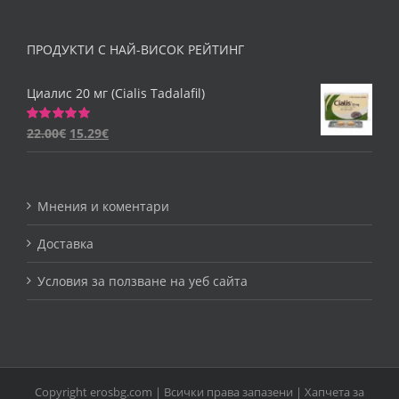
ПРОДУКТИ С НАЙ-ВИСОК РЕЙТИНГ
Циалис 20 мг (Cialis Tadalafil)
22.00
€
15.29
€
Оценено
на
5.00
от 5
Мнения и коментари
Доставка
Условия за ползване на уеб сайта
Copyright erosbg.com | Всички права запазени |
Хапчета за