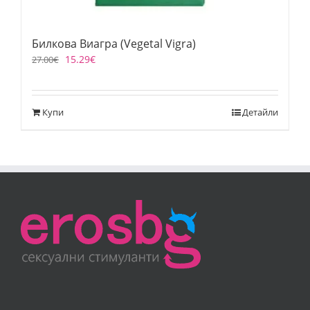
Билкова Виагра (Vegetal Vigra)
15.29
€
27.00
€
Купи
Детайли