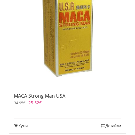
MACA Strong Man USA
25.52
€
34.95
€
Купи
Детайли