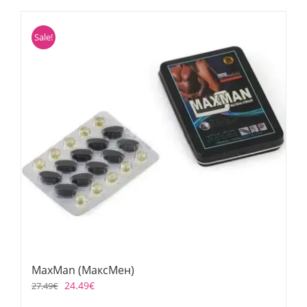
Sale!
MaxMan (МаксМен)
24.49
€
27.49
€