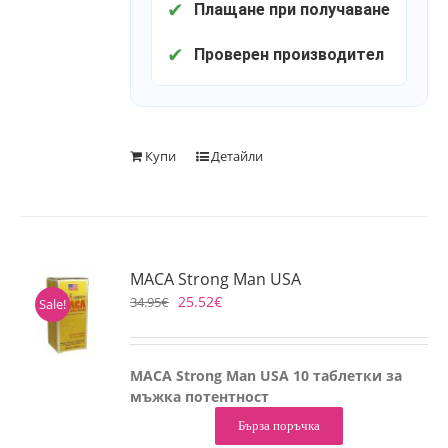
✔
Плащане при получаване
✔
Проверен производител
Купи
Детайли
MACA Strong Man USA
25.52
€
34.95
€
Sale!
MACA Strong Man USA 10 таблетки за
мъжка потентност
Бърза поръчка