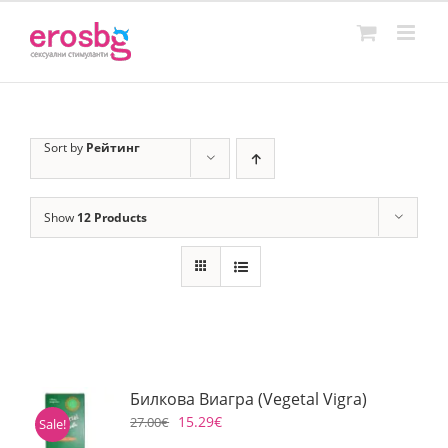
Skip
to
content
Sort by
Рейтинг
Show
12 Products
Билкова Виагра (Vegetal Vigra)
15.29
€
27.00
€
Sale!