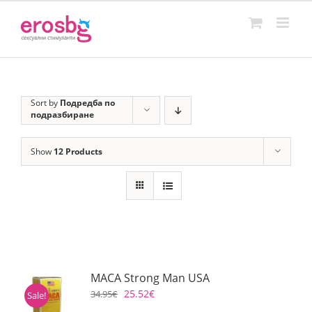
Skip
to
content
Sort by
Подредба по
подразбиране
Show
12 Products
MACA Strong Man USA
25.52
€
34.95
€
Sale!