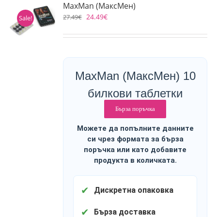
MaxMan (МаксМен)
24.49
€
27.49
€
Sale!
MaxMan (МаксМен) 10
билкови таблетки
Бърза поръчка
Можете да попълните данните
си чрез формата за бърза
поръчка или като добавите
продукта в количката.
✔
Дискретна опаковка
✔
Бърза доставка