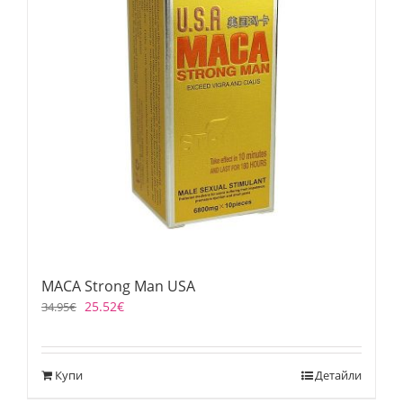
MACA Strong Man USA
25.52
€
34.95
€
Купи
Детайли