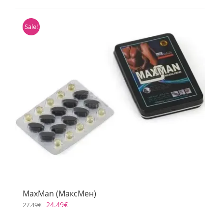
Sale!
MaxMan (МаксМен)
24.49
€
27.49
€