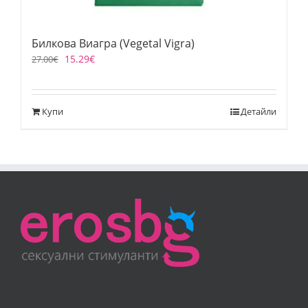
Билкова Виагра (Vegetal Vigra)
15.29
€
27.00
€
Купи
Детайли