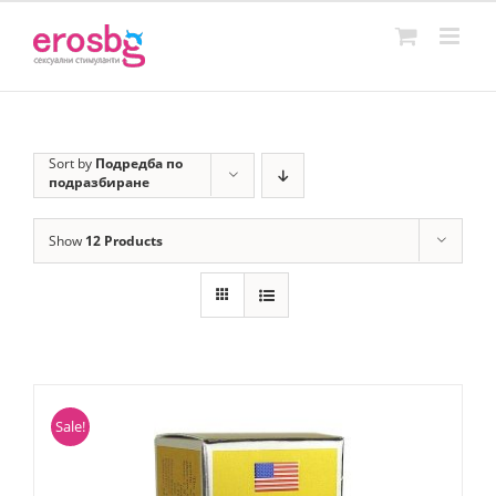
Skip
to
content
Sort by
Подредба по
подразбиране
Show
12 Products
Sale!