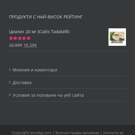
ПРОДУКТИ С НАЙ-ВИСОК РЕЙТИНГ
Циалис 20 мг (Cialis Tadalafil)
22.00
€
15.29
€
Оценено
на
5.00
от 5
Мнения и коментари
Доставка
Условия за ползване на уеб сайта
Copyright erosbg.com | Всички права запазени |
Хапчета за