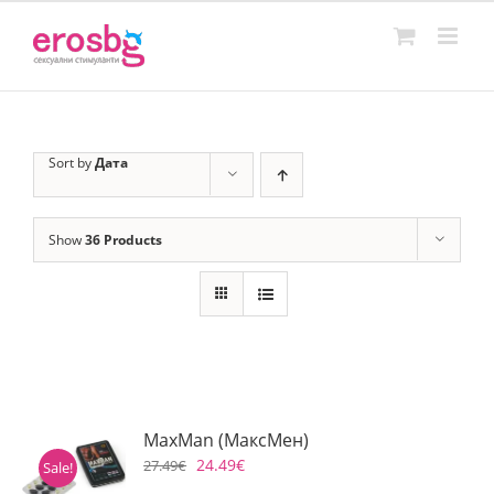
Skip
to
content
Sort by
Дата
Show
36 Products
MaxMan (МаксМен)
24.49
€
27.49
€
Sale!