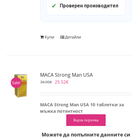
✔
Проверен производител
Купи
Детайли
MACA Strong Man USA
25.52
€
34.95
€
Sale!
MACA Strong Man USA 10 таблетки за
мъжка потентност
Бърза поръчка
Можете да попълните данните си