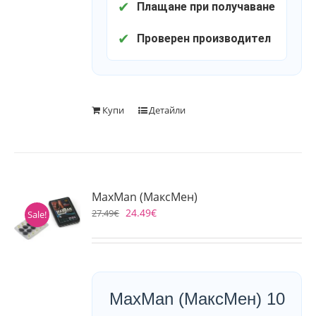
✔
Плащане при получаване
✔
Проверен производител
Купи
Детайли
MaxMan (МаксМен)
24.49
€
27.49
€
Sale!
MaxMan (МаксМен) 10