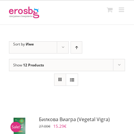
Skip
to
content
Sort by
Име
Show
12 Products
Билкова Виагра (Vegetal Vigra)
15.29
€
27.00
€
Sale!