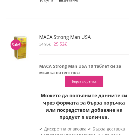
Купи
Детайли
MACA Strong Man USA
25.52
€
34.95
€
Sale!
MACA Strong Man USA 10 таблетки за
мъжка потентност
Бърза поръчка
Можете да попълните данните си
чрез формата за бърза поръчка
или посредством добавяне на
продукт в количка.
✔ Дискретна опаковка ✔ Бърза доставка