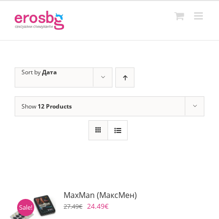
Skip
to
content
Sort by
Дата
Show
12 Products
MaxMan (МаксМен)
24.49
€
27.49
€
Sale!