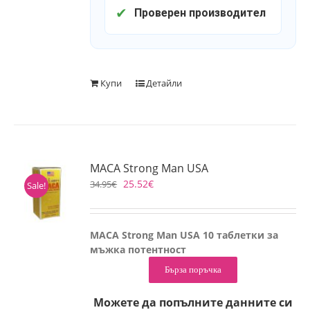
✔
Проверен производител
Купи
Детайли
MACA Strong Man USA
25.52
€
34.95
€
Sale!
MACA Strong Man USA 10 таблетки за
мъжка потентност
Бърза поръчка
Можете да попълните данните си