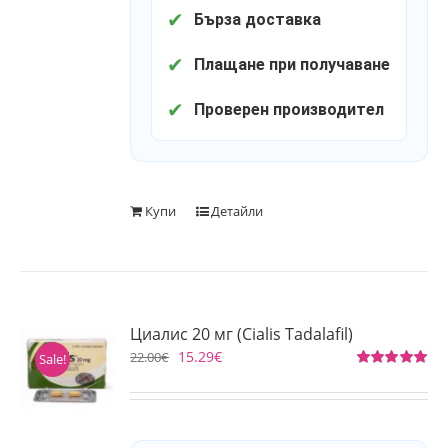
✔
Бърза доставка
✔
Плащане при получаване
✔
Проверен производител
Купи
Детайли
Циалис 20 мг (Cialis Tadalafil)
15.29
€
22.00
€
Sale!
Оценено
на
5.00
от 5