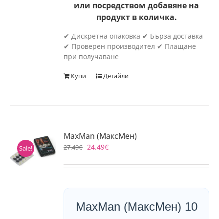
или посредством добавяне на
продукт в количка.
✔ Дискретна опаковка ✔ Бърза доставка
✔ Проверен производител ✔ Плащане
при получаване
Купи
Детайли
MaxMan (МаксМен)
24.49
€
27.49
€
Sale!
MaxMan (МаксМен) 10