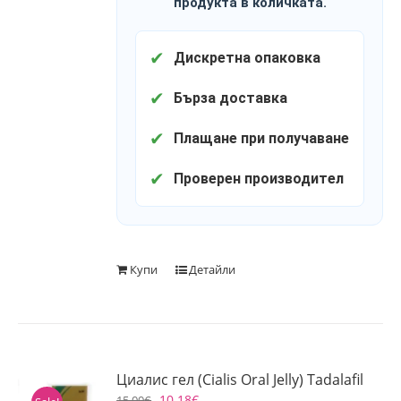
продукта в количката.
✔
Дискретна опаковка
✔
Бърза доставка
✔
Плащане при получаване
✔
Проверен производител
Купи
Детайли
Циалис гел (Cialis Oral Jelly) Tadalafil
10.18
€
15.00
€