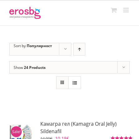
Skip
to
content
Sort by
Популярност
Show
24 Products
Камагра гел (Kamagra Oral Jelly)
Sildenafil
Sale!
10.18
€
14.00
€