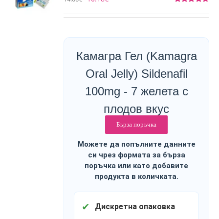
Оценено
на
4.75
от 5
Камагра Гел (Kamagra
Oral Jelly) Sildenafil
100mg - 7 желета с
плодов вкус
Бърза поръчка
Можете да попълните данните
си чрез формата за бърза
поръчка или като добавите
продукта в количката.
✔
Дискретна опаковка