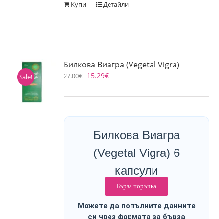
Купи
Детайли
Билкова Виагра (Vegetal Vigra)
15.29
€
27.00
€
Sale!
Билкова Виагра
(Vegetal Vigra) 6
капсули
Бърза поръчка
Можете да попълните данните
си чрез формата за бърза