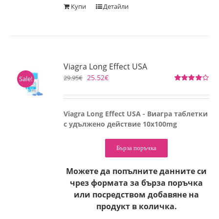
Купи
Детайли
Viagra Long Effect USA
25.52
€
29.95
€
Sale!
Оценено
на
4.00
от
5
Viagra Long Effect USA - Виагра таблетки
с удължено действие 10x100mg
Бърза поръчка
Можете да попълните данните си
чрез формата за бърза поръчка
или посредством добавяне на
продукт в количка.