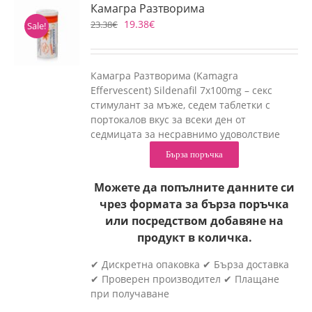
Камагра Разтворима
19.38
€
23.38
€
Sale!
Камагра Разтворима (Kamagra
Effervescent) Sildenafil 7x100mg – секс
стимулант за мъже, седем таблетки с
портокалов вкус за всеки ден от
седмицата за несравнимо удоволствие
Бърза поръчка
Можете да попълните данните си
чрез формата за бърза поръчка
или посредством добавяне на
продукт в количка.
✔ Дискретна опаковка ✔ Бърза доставка
✔ Проверен производител ✔ Плащане
при получаване