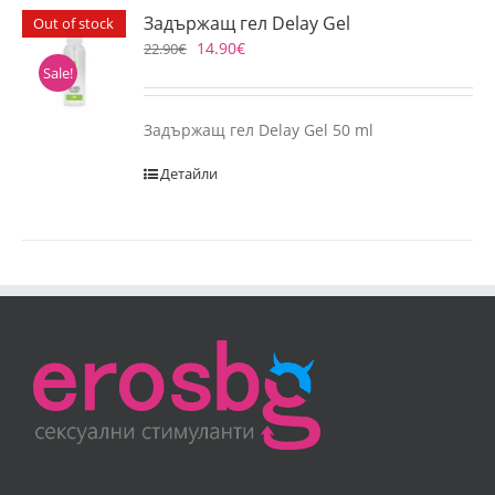
Задържащ гел Delay Gel
Out of stock
14.90
€
22.90
€
Sale!
Задържащ гел Delay Gel 50 ml
Детайли