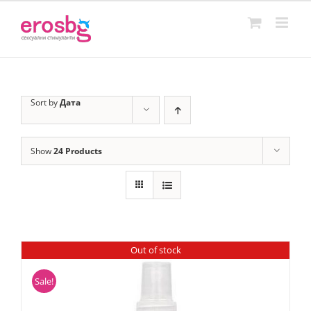
Skip
to
content
Sort by
Дата
Show
24 Products
Out of stock
Sale!