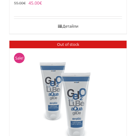
45.00
€
55.00
€
Детайли
Out of stock
Sale!