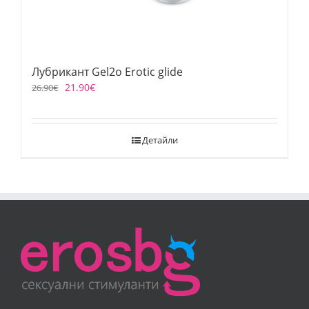
Лубрикант Gel2o Erotic glide
21.90
€
26.90
€
Детайли