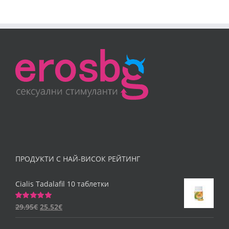
ПРОДУКТИ С НАЙ-ВИСОК РЕЙТИНГ
Cialis Tadalafil 10 таблетки
29.95
€
25.52
€
Оценено
на
5.00
от 5