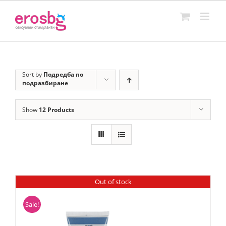
Skip
to
content
Sort by
Подредба по
подразбиране
Show
12 Products
Out of stock
Sale!